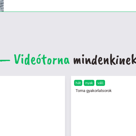
— Videótorna
mindenkine
hát
nyak
váll
Torna gyakorlatsorok