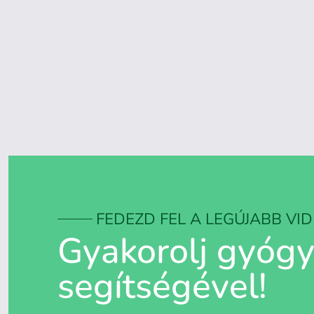
FEDEZD FEL A LEGÚJABB VI
Gyakorolj gyógy
segítségével!