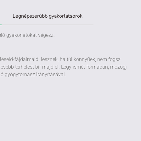
Legnépszerűbb gyakorlatsorok
elő gyakorlatokat végezz.
léseid-fájdalmaid lesznek, ha túl könnyűek, nem fogsz
kevesebb terhelést bír majd el. Légy ismét formában, mozogj
ző gyógytornász irányításával.