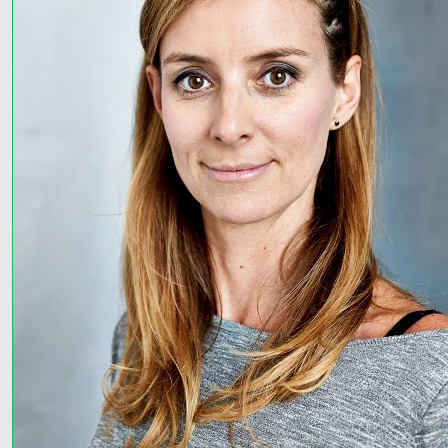
Tovább a
videókhoz