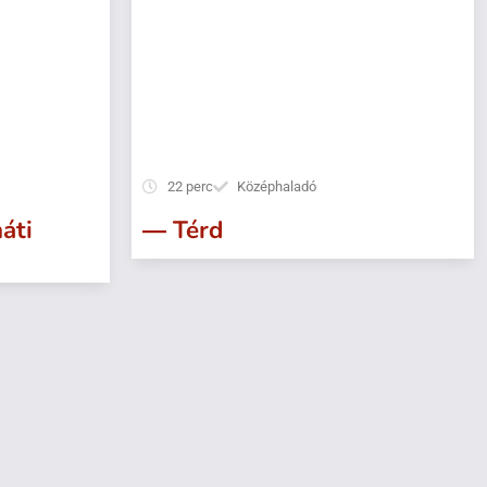
22 perc
Középhaladó
áti
― Térd