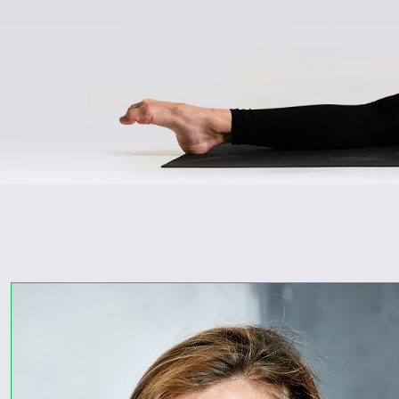
—
Torna
gyakorlatok
Tested
alkalmazkodik az
őt ért ingerekhez.