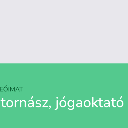
DEÓIMAT
tornász, jógaoktató