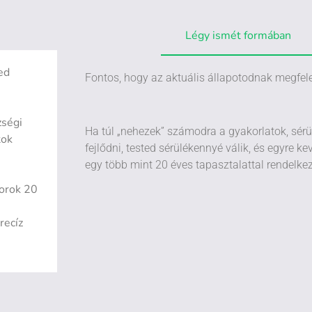
Légy ismét formában
ed
Fontos, hogy az aktuális állapotodnak megfel
zségi
Ha túl „nehezek” számodra a gyakorlatok, sérü
tok
fejlődni, tested sérülékennyé válik, és egyre 
egy több mint 20 éves tapasztalattal rendelke
sorok 20
recíz