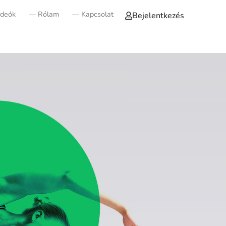
ideók
― Rólam
― Kapcsolat
Bejelentkezés