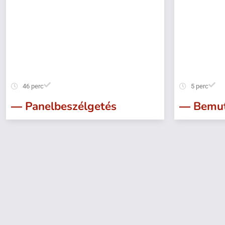
46 perc
5 perc
― Panelbeszélgetés
― Bemut