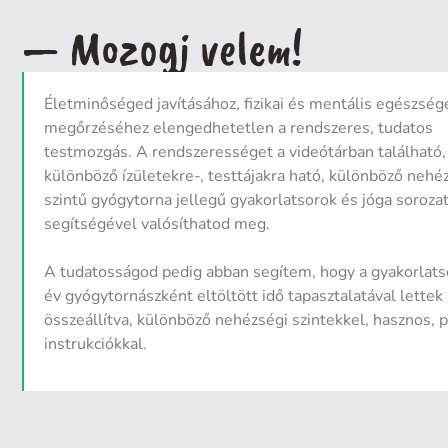
— Mozogj velem!
Életminőséged javításához, fizikai és mentális egészség
megőrzéséhez elengedhetetlen a rendszeres, tudatos
testmozgás. A rendszerességet a videótárban található,
különböző ízületekre-, testtájakra ható, különböző nehé
szintű gyógytorna jellegű gyakorlatsorok és jóga soroza
segítségével valósíthatod meg.
A tudatosságod pedig abban segítem, hogy a gyakorlat
év gyógytornászként eltöltött idő tapasztalatával lettek
összeállítva, különböző nehézségi szintekkel, hasznos, p
instrukciókkal.