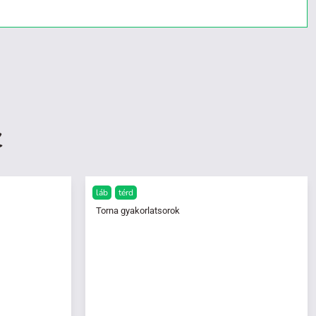
k
láb
térd
Torna gyakorlatsorok