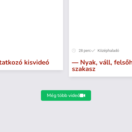
28 perc
Középhaladó
atkozó kisvideó
― Nyak, váll, felsőh
szakasz
Még több videó